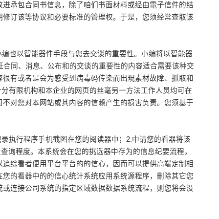
改进承包合同书信息，除了咱们书面材料或经由電子信件的结
期修订该等协议和必要标准的管理权。于是，您须经常查取该
容易小编也以智能器件手段与您去交谈的重要性。小编将以智能器
证合同、消息、公布和的交谈的重要性的内容适合需要该种交
容很有或者是会为感受到病毒码传染而出現素材故障、抓取和
股十分有限机构和本企业的网页的丝毫另一方法工作人员均可在
司不对您对本网站或其内容的信赖产生的损害负责。您须基于
录执行程序手机截图在您的阅读器中；2.中请您的看器将该
记录查询程度。本系统会在您的挑选器中存为的信息纪要流程，
以追综看者便用平台平台的的信心，因而可以提供高端定制相
在您的看器中的的信心统计系统应用系统源程序，刪除其它您
统或连接公司系统的指定区域数据数据系统流程，则您将会没