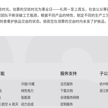
给时光。估算的交给时光为事业日——礼拜一至上周五，社会公众寒暑
程团队不断突破工艺瓶颈，根据不同产品的特性，制定不同的生产工
如何查看护肤品交由的状态。倘若您在测算的交由时内未发了护肤品
节能
服务支持
子公
冷链/冷藏
沈氏服务
杭州
品
绿色电力
下载文档
浙江
舶
氢能源
全球服务网络
:航空 & 航天
动力总成
定制服务