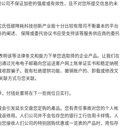
限公司不保证加密的强度或有效性，且不对您所提交信息的未
沈氏低碳降耗科技创新产业股十分比较有限司不衡量本的平台
的阐述、 保障或委托协议书应受支持该等服务供应商的委托
表明该等法律条文和能力下单您选取择的企业产品。让我们在
利通过光电电子邮箱向您运送客户网上账单证实书和稳定纳税
或收款骗子。我有杜绝提拱功能、撤销账户的、卸载或修改文
或关联方式与您关联。
单，付钱处置将在下一些岗位日实行。
或会引发延长交盘您定购的產品。您有责任事故对您的个人帐
或返修用。人们公司并不会包存您的银行工行信用卡祥情。人
向您接收人们公司的特别团购优惠或一览表的产品时，用包存