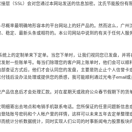
接层（SSL）会对您通过本网站发送的信息加密。沈氏节能股份有
斗尽概率最明确地形容本的平台网站上的好产品的。然而这么，广州
整、稳定、最新头条或相符的。本公司网站中说到的有关于任何人服务
牌系统上的定制单来下定单。当您下单时，让我们视同您已发盘，并将
您发射一些账单号。每当们除理您的客户网上账单时，他们会可以顺
内部查证方式后，他们才会认同您的发盘，主要是防止止个人信誉卡
付钱后没办法处理或提供您的质感，我可能顺利通过光电子email
应产品信息后才会处理汇款。对在星期天或政府公众春节假期下的货
支明细寄出去地点和电销手机联系电话。您所保证的任意问题新信息
的登陆账号密码和个人帐户里的祥情，这样可以未来五年去定单整理
障而统计分析数据统计，同时实现人们公司的时事新闻电力股票板块