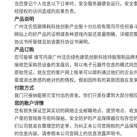
当您登记个人信息以下订单时，安全服务器便会运行。安全套
经授权的访问造成的后果负责。
产品说明
广州沈氏低碳降耗科技创新产业股十分比较有限司尽任何奋
网站上的好产品的证明或各种游戏内容还是最明确、详细完
协议书所管辖且如该委托协议书阐明。
产品订购
您可能够 填写内容广州沈氏绿色建筑创新科技持股限制品
接收您采购员设备的发盘后，将以电子元器件信息的模式向
原始凭证。就在您的客户网上账单可以顺利通过他们的企业
章或退出质感的绝对的酌情权。假如因所有的其原因我在发来
付款方式
我门只接纳能够贝宝付出的资金。你们只是在遭到大部分相
您的账户详情
您有损失保证您其实切的网络企业邮箱地点、提货地点、收
户里的登陆账号密码保秘。安全防护的产品保障器仅包存您
们公司就会在整理您的定单，为纠正本公司官网和的产品保
的信息内容。请参照本公司官网上的信息泄露声明书。