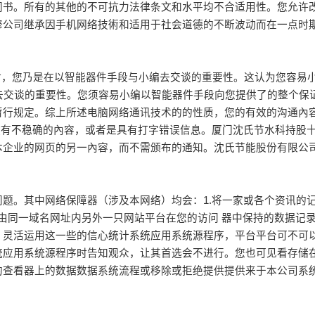
同书。所有的其他的不可抗力法律条文和水平均不合适用性。您允许
修公司继承因手机网络技術和适用于社会道德的不断波动而在一点时
邮件地址时，您乃是在以智能器件手段与小编去交谈的重要性。这认为您
去交谈的重要性。您须容易小编以智能器件手段向您提供了的整个保
暂行规定。综上所述电脑网络通讯技术的的性质，您的有效的沟通內
或者是放有不稳确的內容，或者是具有打字错误信息。厦门沈氏节水科持
本企业的网页的另一內容，而不需颁布的通知。沈氏节能股份有限公
题。其中网络保障器（涉及本网络）均会：1.将一家或各个资讯的记
 器送由同一域名网址内另外一只网站平台在您的访问 器中保持的数据
。灵活运用这一些的信心统计系统应用系统源程序，平台平台可不可
统应用系统源程序时告知观众，让其首选会不进行。您也可见看存储
的查看器上的数据数据系统流程或移除或拒绝提供提供来于本公司系