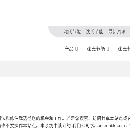
沈氏节能
沈氏节能
最新资讯
产品
沈氏节能
沈氏
同法和條件载透彻您的机会和工作。若是您搜素、访问共享本站点或
要操作本站点。本系统中谈到的“我们公司”指caecmhbk.co