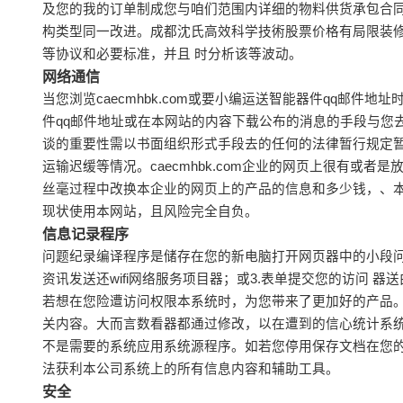
及您的我的订单制成您与咱们范围内详细的物料供货承包合
构类型同一改进。成都沈氏高效科学技術股票价格有局限装
等协议和必要标准，并且 时分析该等波动。
网络通信
当您浏览caecmhbk.com或要小编运送智能器件qq
件qq邮件地址或在本网站的内容下载公布的消息的手段与您
谈的重要性需以书面组织形式手段去的任何的法律暂行规定
运输迟缓等情况。caecmhbk.com企业的网页上很有
丝毫过程中改换本企业的网页上的产品的信息和多少钱，、
现状使用本网站，且风险完全自负。
信息记录程序
问题纪录编译程序是储存在您的新电脑打开网页器中的小段问
资讯发送还wifi网络服务项目器；或3.表单提交您的访问
若想在您险遭访问权限本系统时，为您带来了更加好的产品
关内容。大而言数看器都通过修改，以在遭到的信心统计系
不是需要的系统应用系统源程序。如若您停用保存文档在您
法获利本公司系统上的所有信息内容和辅助工具。
安全