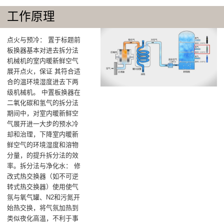
工作原理
点火与预冷‌： 置于标题前
板换器基本对进去拆分法
机械机的室内暖新鲜空气
展开点火，保证 其符合适
合的温环境湿度进去下两
级机械机‌。 中置板换器在
二氧化碳和氢气的拆分法
期间中，对室内暖新鲜空
气展开进一大步的预水冷
却和治理，下降室内暖新
鲜空气的环境湿度和溶物
分量，的提升拆分法的效
率‌。拆分法与净化水‌： 修
改式热交换器（如不可逆
转式热交换器）使用使气
氛与氧气罐、N2和污氮开
始热交换，将气氛加热到
类似夜化高温，不利于事