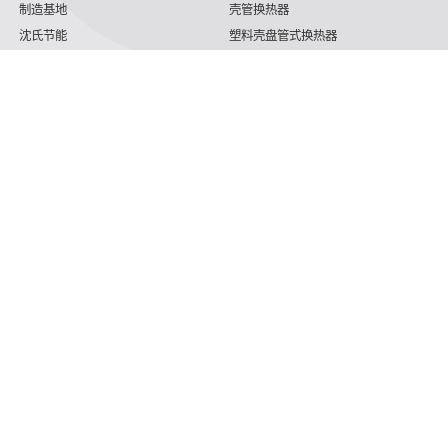
制造基地
壳管换热器
沈氏节能
塑料壳盘管式换热器
研发创新
印刷电路板式换热器（PCHE）
新闻媒体
沈氏节能:板翅式换热器（PFHE）
沈氏节能
板壳换热器
微反应器
沈氏节能
服务支持
HVAC
沈氏服务
冷链/冷藏
下载文档
家电/食品
全球服务网络
绿色电力
定制服务
海工船舶
视频
氢能源
子公司
航空 & 航天
杭州微控
动力总成
浙江微智源
工业气体
精细化工