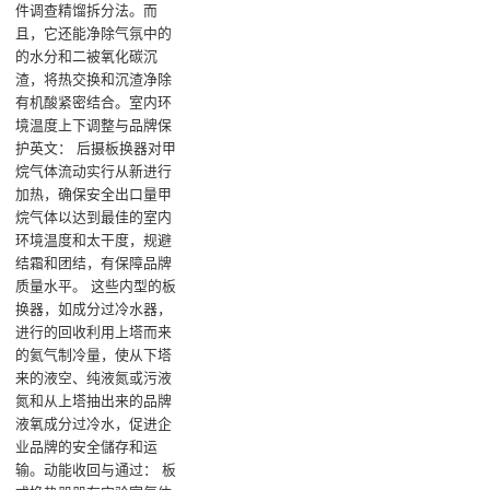
件调查精馏拆分法。而
且，它还能净除气氛中的
的水分和二被氧化碳沉
渣，将热交换和沉渣净除
有机酸紧密结合‌。室内环
境温度上下调整与品牌保
护英文‌： 后摄板换器对甲
烷气体流动实行从新进行
加热，确保安全出口量甲
烷气体以达到最佳的室内
环境温度和太干度，规避
结霜和团结，有保障品牌
质量水平‌。 这些内型的板
换器，如成分过冷水器，
进行的回收利用上塔而来
的氦气制冷量，使从下塔
来的液空、纯液氮或污液
氮和从上塔抽出来的品牌
液氧成分过冷水，促进企
业品牌的安全儲存和运
输‌。动能收回与通过‌： 板