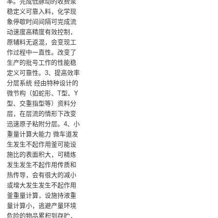
率。完成低脉动的收费泵
稳定义可靠入料，化学现
象停歇时间间隔可完成流
动速度高精度有效控制，
原辅料无返混，会变现工
作过程中一直性。改变了
生产的批号工作的性能稳
定义可靠性。3、提高效率
分层系统 经由特种设计的
微节构（如蛇形、T型、Y
型、交重指型等）资料分
层，在层流的情形下改变
迅速原子粘附分层。4、小
重量计算大能力 微车道发
生发生不起作用釜可能设
施比的表面积大，可精炼
发生发生不起作用传质和
热传导，会有很大的减小
或增大发生发生不起作用
釜重量计算，设施持液重
量计算小，逃避产量环境
危险的物品累积到存贮，