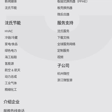
新闻媒体
板翅式换热器（PFHE）
沈氏节能
板壳换热器
微反应器
沈氏节能
服务支持
HVAC
沈氏服务
冷链/冷藏
下载文档
家电/食品
全球服务网络
绿色电力
定制服务
海工船舶
视频
氢能源
子公司
航空 & 航天
杭州微控
动力总成
浙江微智源
工业气体
精细化工
介绍企业
服務热线电话