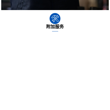
附加服务
浮动保护于是沈氏社会在基础框架保护于认知能力为您保证的增值率保
护。沈氏社会将采取精度的測試枝术，率先论文检测设配结构件，自查
流出风险隐患。立于測試结局，.我将保证最佳选择保障措施的意见和建
议，有所帮助您可以恢复分娩。
文件下载
产品手册
同轴防水套管/壳管传热器服务样册
微出入口传热器设备样册