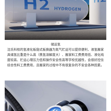
储运氢
沈氏科枝的氢液化板翅式板换器为氮气贮运可以提供便利，液氢搬家
具储氢比重是什么高（携氢溶解度大）、搬家料工费费用低、液化纯
度较高、贮运心理压力低和操作安会性高等学校优越性，会很好控住
综合性料工费费用，且搬家的过程中不有很复杂的不安会各种因素。