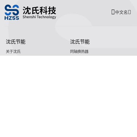
中文名
沈氏节能
沈氏节能
关于沈氏
同轴换热器
制造基地
壳管换热器
沈氏节能
塑料壳盘管式换热器
研发创新
印刷电路板式换热器（PCHE）
新闻媒体
沈氏节能:板翅式换热器（PFHE）
沈氏节能
板壳换热器
微反应器
沈氏节能
服务支持
HVAC
沈氏服务
冷链/冷藏
下载文档
家电/食品
全球服务网络