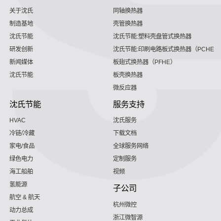
关于沈氏
同轴换热器
制造基地
壳管换热器
沈氏节能
沈氏节能:塑料壳盘管式换热器
研发创新
沈氏节能:印刷电路板式换热器（PCHE）
新闻媒体
板翅式换热器（PFHE）
沈氏节能
板壳换热器
微反应器
沈氏节能
服务支持
HVAC
沈氏服务
冷链/冷藏
下载文档
家电/食品
全球服务网络
绿色电力
定制服务
海工船舶
视频
氢能源
子公司
航空 & 航天
杭州微控
动力总成
浙江微智源